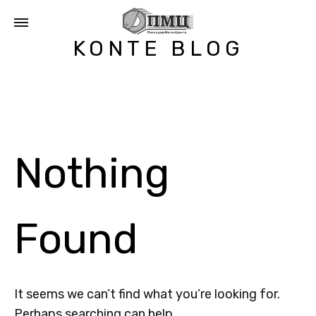
ТОО
KONTE BLOG
Метизы
ПавлодарМетизЦентр
—
Метизы
Сетка
Сетка
Болты
Nothing
Шайбы
рабица
Шурупы
в
Казахстане
Found
Павлодаре
Болты
Караганде
Алмате
It seems we can’t find what you’re looking for.
Нур-
Perhaps searching can help.